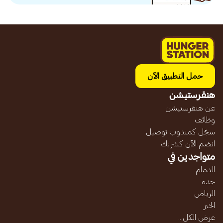
حمل التطبيق الآن
هنقرستيشن
عن هنقرستيشن
وظائف
سجّل كمندوب توصيل
انضم الآن كشريك
متواجدين في
الدمام
جده
الرياض
الخبر
عرض الكل...