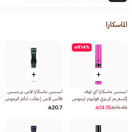
الماسكارا
off
14
%
+
+
ايسنس ماسكارا آي لوف
ايسنس ماسكارا لاش برينسس
إكستريم كريزي فوليوم لرموش
فالس لاش إيفكت لتأثير الرموش
بارزة ومكثفة كلياً 12مل
الاصطناعية باللون الأسود
20.7
14.15
16.46
1قطعة