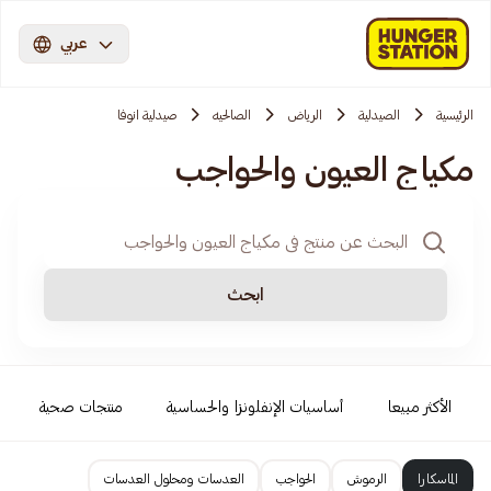
عربي
الرئيسية
الصيدلية
الرياض
الصالحيه
صيدلية انوفا
مكياج العيون والحواجب
ابحث
الأكثر مبيعا
أساسيات الإنفلونزا والحساسية
منتجات صحية
الماسكارا
الرموش
الحواجب
العدسات ومحلول العدسات