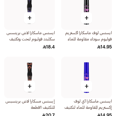
+
+
ايسنس لوف ماسكارا اكستريم
ايسنس ماسكارا لاش برينسس
فوليوم سوداء مقاومة للماء
سكلبتد فوليوم لنحت وتكثيف
12مل
الرموش 1قطعة
18.4
14.95
+
+
ايسنس ماسكارا آي لوف
إيسنس مسكارا لاش برينسيس
إكستريم المقاومة للماء لتكثيف
للتكثيف 1قطعة
عالي ومثالي للرموش 1قطعة
20.7
14.95