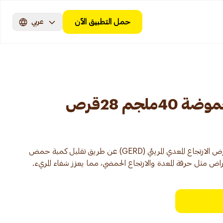
حمل التطبيق الآن
عربي
لجم 28قرص
نيكسيوم 40 مجم يستخدم لعلاج مرض الارتجاع المعدي المريئي (GERD) عن طريق تقليل كمية حمض
راض مثل حرقة المعدة والارتجاع الحمضي، مما يعزز شفاء المريء.