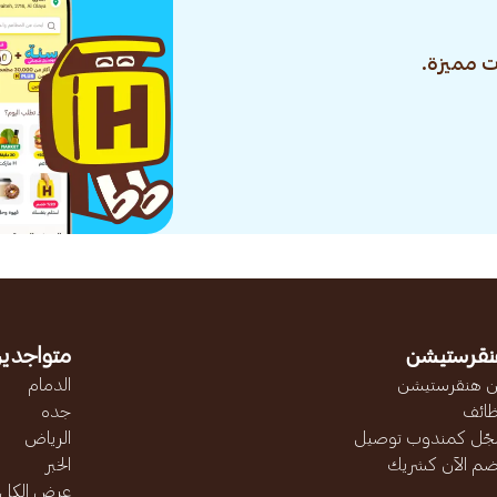
 مميزة.
نقرستيشن
متواجدين
 هنقرستيشن
الدمام
ائف
جده
ّل كمندوب توصيل
الرياض
ضم الآن كشريك
الخبر
عرض الكل..