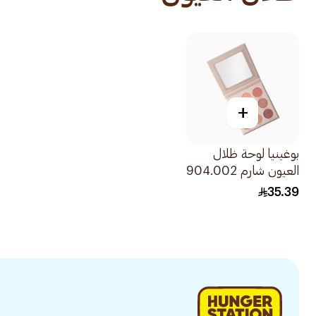
+
بوغينيا لوحة ظلال
العيون شارم 904.002
1حبة
35.39