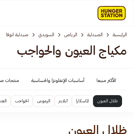
الرئيسية
الصيدلية
الرياض
السويدي
صيدلية انوفا
مكياج العيون والحواجب
الأكثر مبيعا
أساسيات الإنفلونزا والحساسية
منتجات ص
ظلال العيون
الماسكارا
آيلاينر
الرموش
الحواجب
العد
ظلال العيون