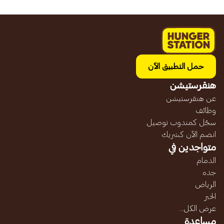
حمل التطبيق الآن
هنقرستيشن
عن هنقرستيشن
وظائف
سجّل كمندوب توصيل
انضم الآن كشريك
متواجدين في
الدمام
جده
الرياض
الخبر
عرض الكل...
مساعدة