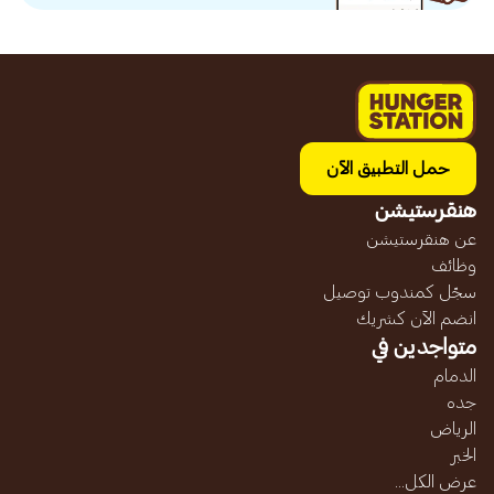
حمل التطبيق الآن
هنقرستيشن
عن هنقرستيشن
وظائف
سجّل كمندوب توصيل
انضم الآن كشريك
متواجدين في
الدمام
جده
الرياض
الخبر
عرض الكل...