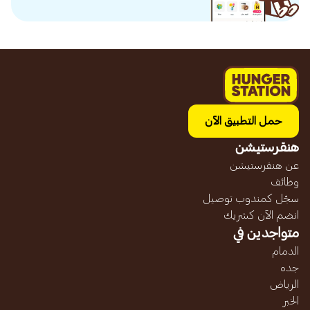
حمل التطبيق الآن
هنقرستيشن
عن هنقرستيشن
وظائف
سجّل كمندوب توصيل
انضم الآن كشريك
متواجدين في
الدمام
جده
الرياض
الخبر