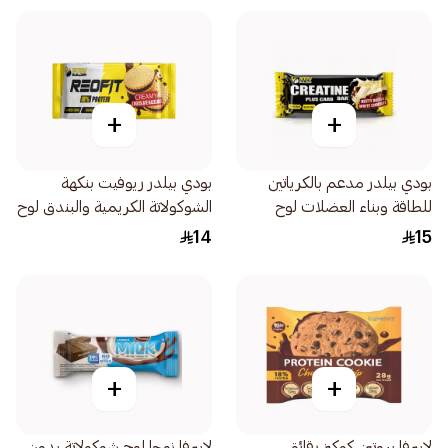
+
+
بودي بيلدر مدعم بالكرياتين
بودي بيلدر ريوفيت بنكهة
للطاقة وبناء العضلات لوح
الشوكولاتة الكريمية والبندق لوح
بروتين بار 45جرام
بروتين بار 70جرام
14
15
+
+
لابيرفا بروتين كوكيز رقائق
لابيرفا نوجا لوح شوكولاتة بدون