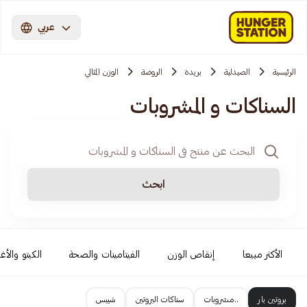
عربي
الرئيسية
الصيدلية
بريدة
الروضة
الوزن المثالي
السناكات و المشروبات
ابحث
الأكثر مبيعا
إنقاص الوزن
الفيتامينات والصحة
الكيتو والأغ
بروتين بار
..مشروبات
سناكات البروتين
شيبس