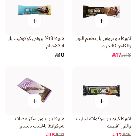
+
+
لابيرفا دو بروتين بار بطعم اللوز
لابيرفا 18% بروتين كوكوفيت بار
والكاجو 90جرام
33.4جرام
10
17
18
+
+
لابيرفا كيتو بار شوكولاتة الحليب
لابيرفا بار بدون سكر مضاف
واللوز 1قطعة
شوكولاتة بالحليب بالبندق
85جرام
16
21
12
15