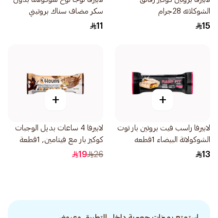
الشوكلاته 28جرام
سكر مضاف سناك بروتيني
منخفض الكرب 35جرام
11
15
+
+
لابيرفا راسب فيت بروتين بار توت
لابيرفا 4 ساعات بديل الوجبات
الشوكولاتة البيضاء 1قطعه
كوكيز بار مع فيتامين, 1قطعة
19
26
13
استمتع بميزات حصرية داخل التطبيق وعروض