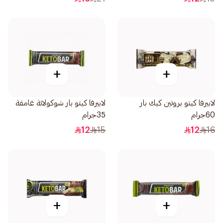
+
+
لابيرفا كيتو بروتين كيك بار
لابيرفا كيتو بار شوكولاتة غامقة
60جرام
35جرام
12
15
12
16
+
+