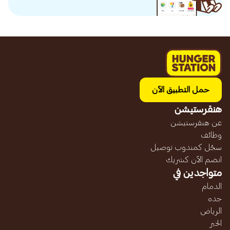
حمل التطبيق الآن
هنقرستيشن
عن هنقرستيشن
وظائف
سجّل كمندوب توصيل
انضم الآن كشريك
متواجدين في
الدمام
جده
الرياض
الخبر