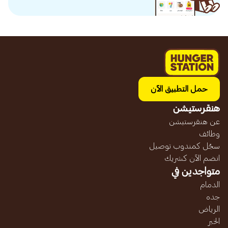
حمل التطبيق الآن
هنقرستيشن
عن هنقرستيشن
وظائف
سجّل كمندوب توصيل
انضم الآن كشريك
متواجدين في
الدمام
جده
الرياض
الخبر