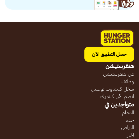
حمل التطبيق الآن
هنقرستيشن
عن هنقرستيشن
وظائف
سجّل كمندوب توصيل
انضم الآن كشريك
متواجدين في
الدمام
جده
الرياض
الخبر