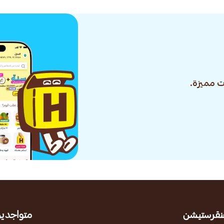
 مميزة.
نقرستيشن
متواجدين