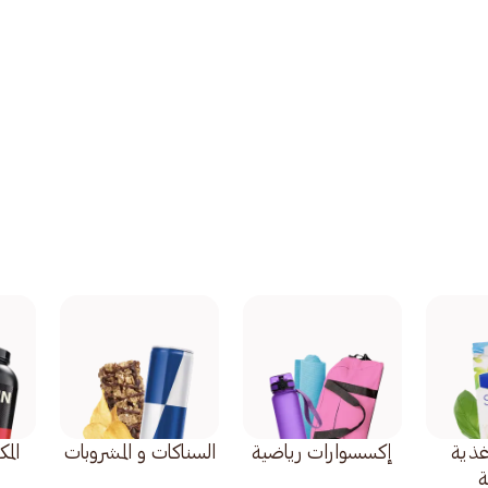
أغذية
إكسسوارات رياضية
السناكات و المشروبات
الم
ة