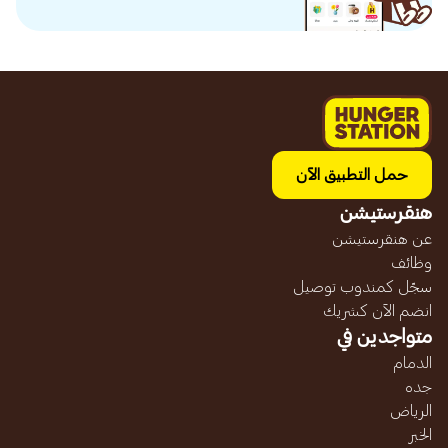
حمل التطبيق الآن
هنقرستيشن
عن هنقرستيشن
وظائف
سجّل كمندوب توصيل
انضم الآن كشريك
متواجدين في
الدمام
جده
الرياض
الخبر