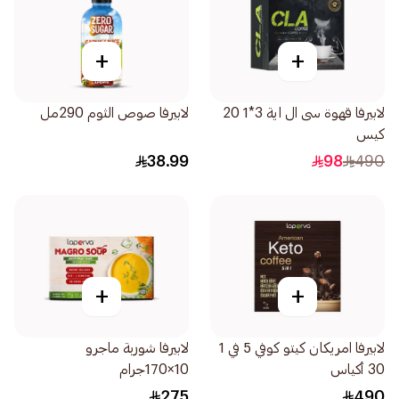
+
+
لابيرفا قهوة سى ال اية 3*1 20
لابيرفا صوص الثوم 290مل
كيس
38.99
98
490
+
+
لابيرفا امريكان كيتو كوفي 5 في 1
لابيرفا شوربة ماجرو
30 أكياس
10×170جرام
275
490