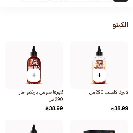
الكيتو
+
+
لابيرفا كاتشب 290مل
لابيرفا صوص باربكيو حار
290مل
38.99
38.99