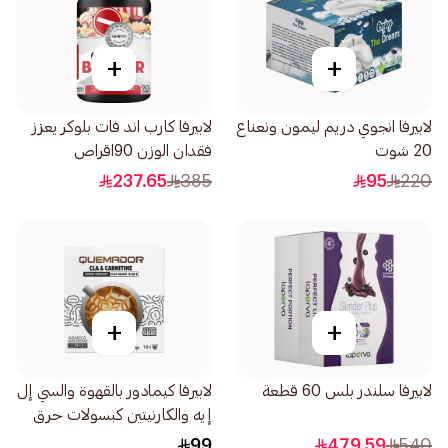
+
+
لابيرفا انجوي دريم ليمون ونعناع
لابيرفا كارب اند فات بلوكر يعزز
20 شوت
فقدان الوزن 90اقراص
237.65
385
95
220
+
+
لابيرفا سلندر بلس 60 قطعة
لابيرفا كيمادور بالقهوة والسي إل
إيه والكارنيتين كبسولات حرق
الدهون والتنحيف 16كبسولة
99
479.59
540