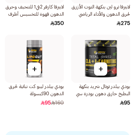
لابيرفا ترو لين بنكهة التوت الأزرق
لابيرفا كارفر 2في1 للتنحيف وحرق
لحرق الدهون والأداء الرياضي
الدهون قهوة للتخسيس أظرف
بودرة 210جرام
30×12جرام
350
275
+
+
بودي بيلدر توتال شريد بنكهة
بودي بيلدر ليبو كت نباتية لحرق
البطيخ حارق دهون بودرة سي
الدهون 90كبسولة
إل إيه مع كارنيتين 210جرام
95
160
95