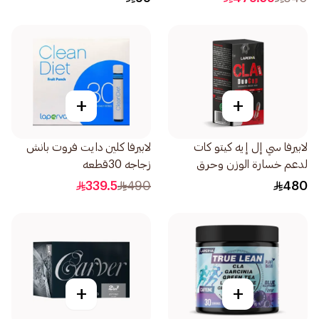
+
+
لابيرفا سي إل إيه كيتو كات
لابيرفا كلين دايت فروت بانش
لدعم خسارة الوزن وحرق
زجاجه 30قطعه
الدهون كبسولات ثنائية
339.5
490
480
90كبسولة
+
+