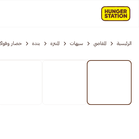
الرئيسية
المقاضي
سيهات
المنتزة
بندة
خضار وفواك