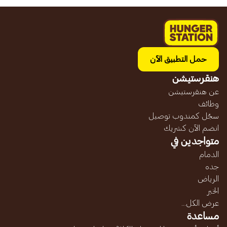
حمل التطبيق الآن
هنقرستيشن
عن هنقرستيشن
وظائف
سجّل كمندوب توصيل
انضم الآن كشريك
متواجدين في
الدمام
جده
الرياض
الخبر
عرض الكل...
مساعدة