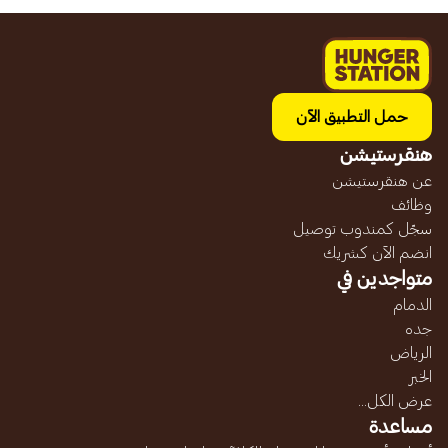
حمل التطبيق الآن
هنقرستيشن
عن هنقرستيشن
وظائف
سجّل كمندوب توصيل
انضم الآن كشريك
متواجدين في
الدمام
جده
الرياض
الخبر
عرض الكل...
مساعدة