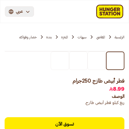
عربي
الرئيسية
المقاضي
سيهات
المنتزة
بندة
خضار وفواكه
فطر أبيض طازج 250جرام
8.99
الوصف
ربع كيلو فطر أبيض طازج.
تسوق الآن