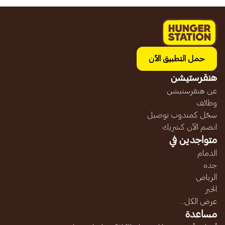
حمل التطبيق الآن
هنقرستيشن
عن هنقرستيشن
وظائف
سجّل كمندوب توصيل
انضم الآن كشريك
متواجدين في
الدمام
جده
الرياض
الخبر
عرض الكل...
مساعدة