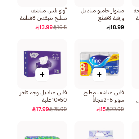
جه
مشوار جامبو مناديل
أونو بلس مناشف
ورقية 8قطع
مطبخ طبقتين 8قطعة
13.99
16.5
18.99
+
+
فاين مناشف مطبخ
فاين مناديل وجه فاخر
ى
سوبر 8+2مجاناً
50×10علبة
10قطعة
17.99
25.99
15
22.99