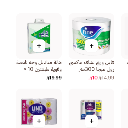
+
+
فاين ورق نشاف ماكسي
هالة مناديل وجه ناعمة
رول ميجا 300متر
وقوية طبقتين 10 ×
1500ورقة
160 ورقة
19.99
10
14.99
+
+