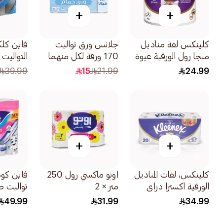
+
+
كلينكس لفة مناديل
جلانس ورق تواليت
فاين كل
ميجا رول الورقية عبوة
170 ورقة لكل منهما
التواليت 16رول
تحتوي على لفة واحدة
2رول
39.99
15
21.99
24.99
وبطول 150 متر مناديل
فائقة الامتصاص
1قطعة
+
+
كلينكس، لفات المناديل
اونو ماكسي رول 250
فاين كو
الورقية اكسترا دراي
متر × 2
تواليت طبقت
للحمامات 20 رول
49.99
31.99
34.99