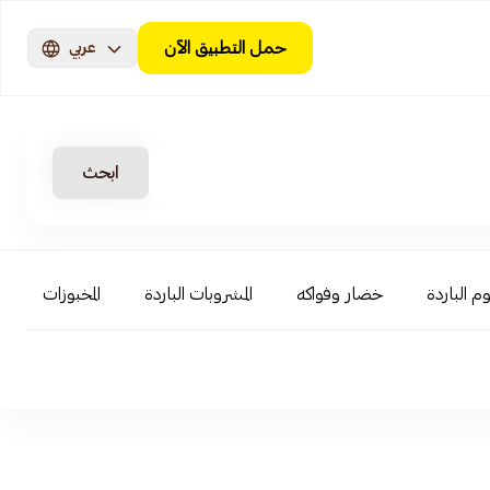
حمل التطبيق الآن
عربي
ابحث
م الباردة
خضار وفواكه
المشروبات الباردة
المخبوزات