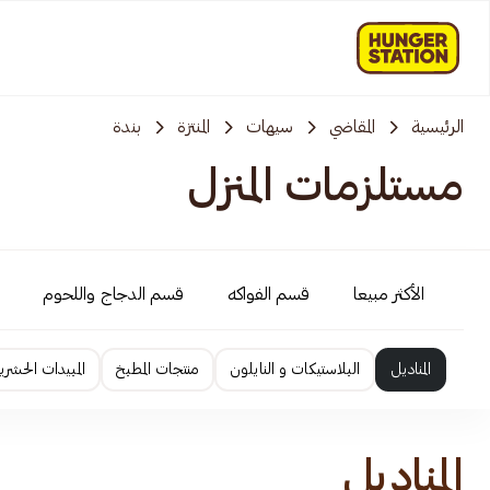
الرئيسية
المقاضي
سيهات
المنتزة
بندة
مستلزمات المنزل
الأكثر مبيعا
قسم الفواكه
قسم الدجاج واللحوم
المناديل
البلاستيكات و النايلون
منتجات المطبخ
المبيدات الحشري
المناديل