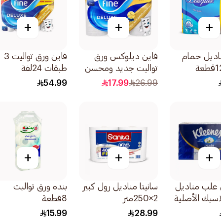
+
+
+
ناديل حمام
فاين ديلوكس ورق
فاين ورق تواليت 3
تواليت جديد ومحسن
طبقات 24لفة
قابل للغسل 3 طبقات
54.99
17.99
26.99
12لفة
+
+
+
علب مناديل
سانيتا مناديل رول كبير
بنده ورق تواليت
اسيك الأصلية
2×250متر
8قطعة
10قطع
15.99
28.99