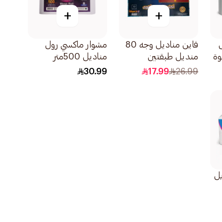
+
+
فاين مناديل وجه 80
مشوار ماكسي رول
وة
منديل طبقتين
مناديل 500متر
مزدوجة 7قطعة
30.99
17.99
26.99
يل