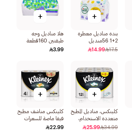
+
+
بندة مناديل معطرة
هلا مناديل وجه
2+1 56منديل
طبقتين 160قطعة
3.99
14.99
17.5
+
+
كلينكس، مناديل المطبخ
كلينكس مناشف مطبخ
متعددة الاستخدام،
فيفا ماصة للسعرات
تحتوي العبوة على
4×50كبسولة
22.99
25.99
34.99