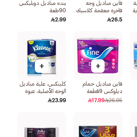
ة
فاين مناديل وجه
بنده مناديل دوبليكس
ة
فاخرة معقمة كلاسيك
90طعة
14قطع
2.99
26.5
+
+
فاين مناديل حمام
كلينكس، علبة مناديل
ديلوكس 9قطعة
الوجه الأصلية، عبوة
تحتوي على 3 علب *
23.99
17.99
26.95
152قطعة