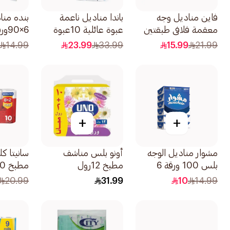
فاين مناديل وجه
باندا مناديل ناعمة
بنده منا
معقمة فلافي طبقتين
عبوة عائلية 10عبوة
6×90ورقة
مزدوجة 10قطعة
14.99
23.99
33.99
15.99
21.99
+
+
مشوار مناديل الوجه
أونو بلس مناشف
سانيتا ك
بلس 100 ورقة 6
مطبخ 12رول
مطبخ 10قطعة
حزمة
20.99
31.99
10
14.99