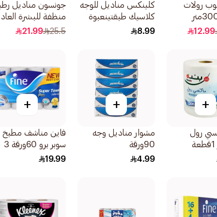
لوب رولات
كلينكس مناديل للوجه
جونسون مناديل رطب
كلاسيك طبقتينعبوة
منظفة للبشرة العادي
152منديل
25منديل
21.99
25.5
8.99
12.99
+
+
+
كسي رول
مشوار مناديل وجه
فاين مناشف مطبخ
90ورقة
سوبر برو 60ورقة 3
طبقات 4رول
19.99
4.99