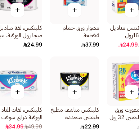
+
+
+
كتنس مناديل
مشوار ورق حمام
كلينكس، لفة مناديل
4قطعة
ميجا رول الورقية، عب
تحتوي على لفتين
24.99
37.99
24.99
وبطول 250متر
+
+
+
مفورت ورق
كلينكس مناشف مطبخ
كلينكس، لفات المناد
ين 32رول
طبقتين متعددة
الورقية دراي سوفت
الاستخدامات 4كبسولة
للحمامات 20 رول
34.99
49.99
22.99