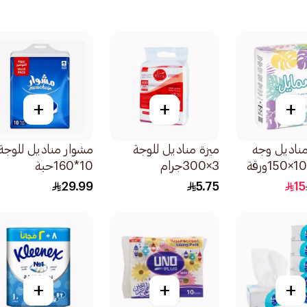
+
+
+
ناديل وجه
ميزة مناديل للوجة
مشوار مناديل للوجة
3×300جرام
10*160حبة
29.99
5.75
15
+
+
+