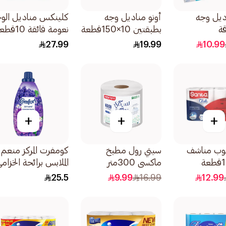
ديل وجه
أونو مناديل وجه
كلينكس مناديل الو
بطبقتين 10×150قطعة
نعومة فائقة 10قطعة
27.99
19.99
10.99
+
+
+
لوب مناشف
سيتي رول مطبخ
كومفرت المركز منعم
ماكسي 300متر
الملابس برائحة الخزام
وماجنوليا 1لتر
25.5
9.99
16.99
12.99