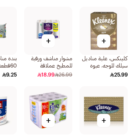
+
+
كلينكس، علبة مناديل
مشوار مناشف ورقية
بندة منا
سيلك للوجه، عبوة
للمطبخ عملاقة
60قطعة
تحتوي على 6 قطع
12ورقة
9.25
18.99
26.99
25.99
+
+