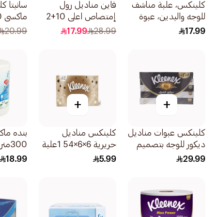
كلينكس، علبة مناشف
فاين مناديل رول
سانيتا ك
للوجه واليدين، عبوة
إمتصاص اعلى 10+2
ماكسي 300متر
تحتوي على 90قطعة
مجانا1قطعة
20.99
17.99
28.99
17.99
+
+
كلينكس عبوات مناديل
كلينكس مناديل
بنده ما
ديكور للوجه بتصميم
حريرية 6×6×54 1علبة
300متر 1قطعة
عربي 10 قطع
18.99
5.99
29.99