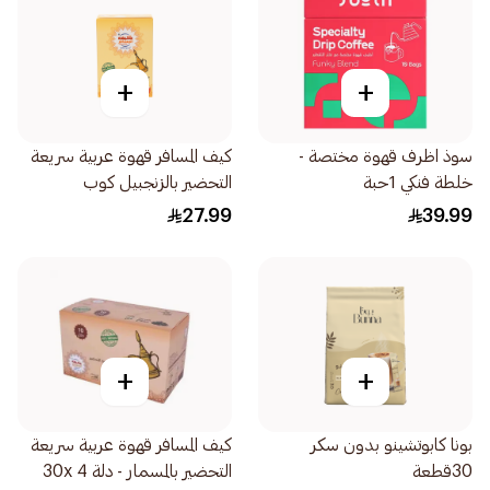
+
+
سوذ اظرف قهوة مختصة -
كيف المسافر قهوة عربية سريعة
خلطة فنكي 1حبة
التحضير بالزنجبيل كوب
12×5جرام
27.99
39.99
+
+
بونا كابوتشينو بدون سكر
كيف المسافر قهوة عربية سريعة
30قطعة
التحضير بالمسمار - دلة 30x 4