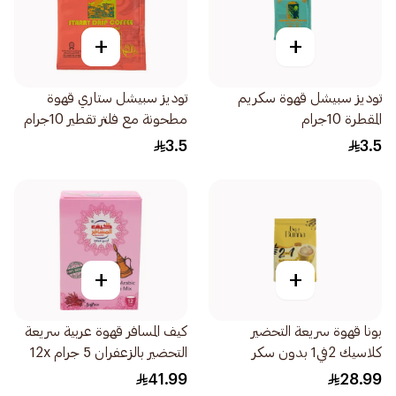
+
+
توديز سبيشل قهوة سكريم
توديز سبيشل ستاري قهوة
المقطرة 10جرام
مطحونة مع فلتر تقطير 10جرام
3.5
3.5
+
+
بونا قهوة سريعة التحضير
كيف المسافر قهوة عربية سريعة
كلاسيك 2في1 بدون سكر
التحضير بالزعفران 5 جرام 12x
30×12جرام
كوب
41.99
28.99