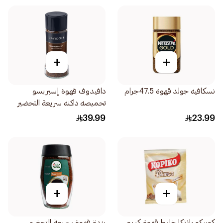
+
+
نسكافيه جولد قهوة 47.5جرام
دافيدوف قهوة إسبريسو
تحميصه داكنه سريعة التحضير
100جرام
39.99
23.99
+
+
كوبيكو بلانكا خليط قهوة كريمي
بندة قهوة سريعة التحضير