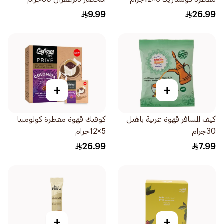
9.99
26.99
+
+
كيف المسافر قهوة عربية بالهيل
كوفيك قهوة مقطرة كولومبيا
30جرام
5×12جرام
26.99
7.99
+
+