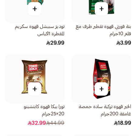
+
+
بنة فورتي قهوة تقطير ظرف مع
توديز سبيشل قهوة سكريم
فلتر 10جرام
المقطرة 1اكياس
29.99
3.99
+
+
الخير قهوة تركية سادة حمصة
تورا بيكا قهوة كابتشينو
غامقة 200جرام
20×25جرام
32.99
44.99
18.99