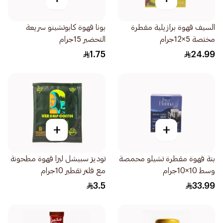
السيف قهوة برازيلية مقطرة
بونا قهوة كابوتشينو سريعة
مختصة 5×12جرام
التحضير 15جرام
1.75
24.99
+
+
بنة قهوة مقطرة تشيلو محمصة
توديز سبيشل ليزا قهوة مطحونة
وسط 10×10جرام
مع فلتر تقطير 10جرام
3.5
33.99