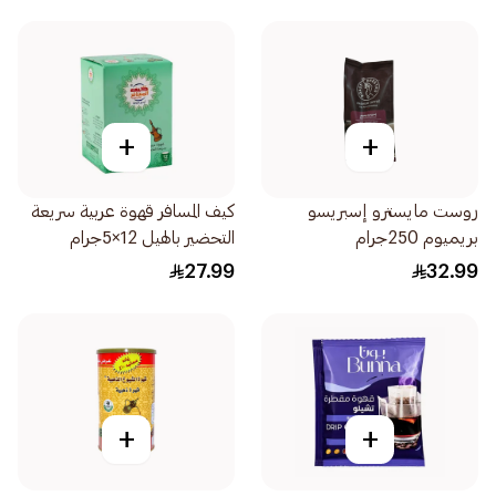
+
+
روست مايسترو إسبريسو
كيف المسافر قهوة عربية سريعة
بريميوم 250جرام
التحضير بالهيل 12×5جرام
27.99
32.99
+
+