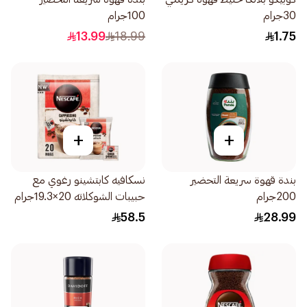
30جرام
100جرام
13.99
18.99
1.75
+
+
بندة قهوة سريعة التحضير
نسكافيه كابتشينو رغوي مع
200جرام
حبيبات الشوكلاته 20×19.3جرام
58.5
28.99