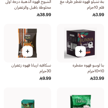
بنة تشيلو قهوة تقطير ظرف مع
الشيوخ قهوة الذهبية درجة اولى
فلتر 10جرام
مخلوطة بالهيل والزعفران
500جرام
38.99
3.99
+
+
بنا لوسو قهوة مقطرة
نسكافيه اربيانا قهوة زعفران
10×10جرام
30جرام
9.99
33.99