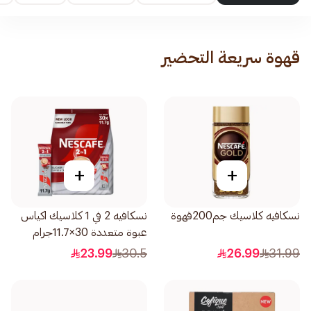
قهوة سريعة التحضير
+
+
نسكافيه كلاسيك جم200قهوة
نسكافيه 2 في 1 كلاسيك اكياس
عبوة متعددة 30×11.7جرام
23.99
30.5
26.99
31.99