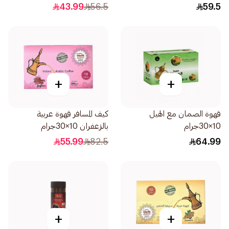
جرام
43.99
56.5
59.5
+
+
قهوة الصمان مع الهيل
كيف المسافر قهوة عربية
10×30جرام
بالزعفران 10×30جرام
55.99
82.5
64.99
+
+