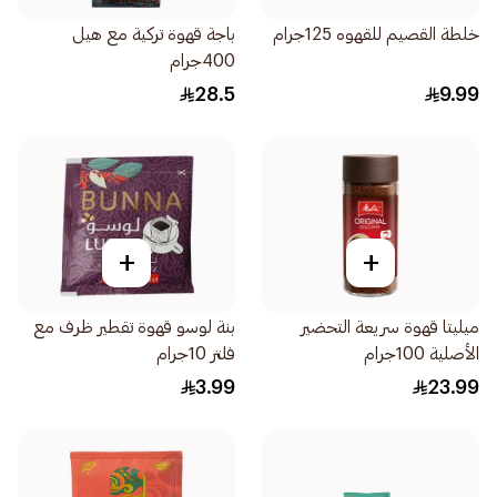
خلطة القصيم للقهوه 125جرام
باجة قهوة تركية مع هيل
400جرام
28.5
9.99
+
+
ميليتا قهوة سريعة التحضير
بنة لوسو قهوة تقطير ظرف مع
الأصلية 100جرام
فلتر 10جرام
3.99
23.99