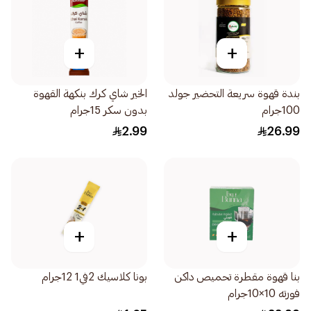
+
+
بندة قهوة سريعة التحضير جولد
الخير شاي كرك بنكهة القهوة
100جرام
بدون سكر 15جرام
2.99
26.99
+
+
بنا قهوة مقطرة تحميص داكن
بونا كلاسيك 2في1 12جرام
فورته 10×10جرام