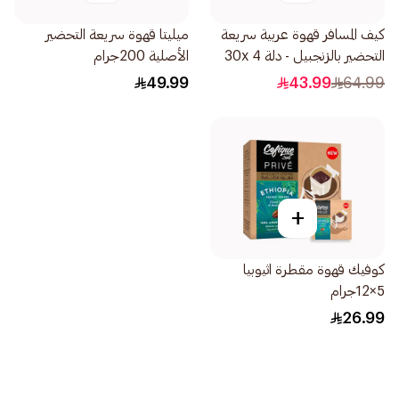
كيف المسافر قهوة عربية سريعة
ميليتا قهوة سريعة التحضير
التحضير بالزنجبيل - دلة 30x 4
الأصلية 200جرام
جرام
49.99
43.99
64.99
+
كوفيك قهوة مقطرة اثيوبيا
5×12جرام
26.99