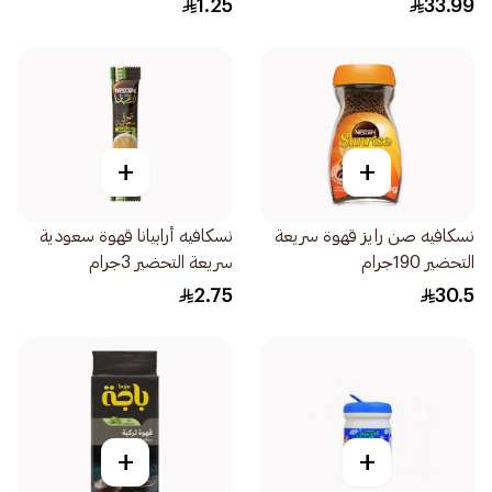
1.25
33.99
+
+
نسكافيه صن رايز قهوة سريعة
نسكافيه أرابيانا قهوة سعودية
التحضير 190جرام
سريعة التحضير 3جرام
2.75
30.5
+
+