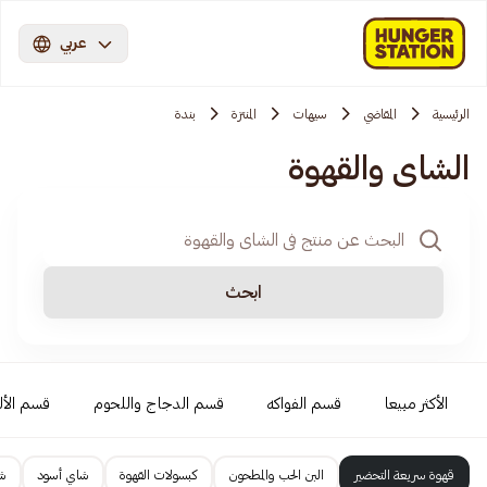
عربي
الرئيسية
المقاضي
سيهات
المنتزة
بندة
الشاي والقهوة
ابحث
الأكثر مبيعا
قسم الفواكه
قسم الدجاج واللحوم
قسم الأل
قهوة سريعة التحضير
البن الحب والمطحون
كبسولات القهوة
شاي أسود
ش