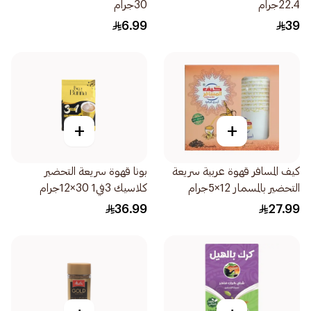
22.4جرام
30جرام
6.99
39
+
+
كيف المسافر قهوة عربية سريعة
بونا قهوة سريعة التحضير
التحضير بالمسمار 12×5جرام
كلاسيك 3في1 30×12جرام
36.99
27.99