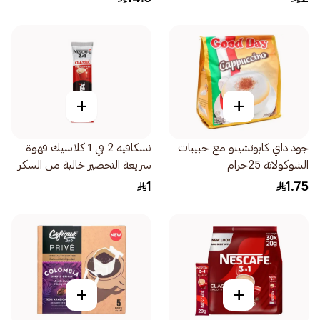
+
+
جود داي كابوتشينو مع حبيبات
نسكافيه 2 في 1 كلاسيك قهوة
الشوكولاتة 25جرام
سريعة التحضير خالية من السكر
11.7جرام
1
1.75
+
+