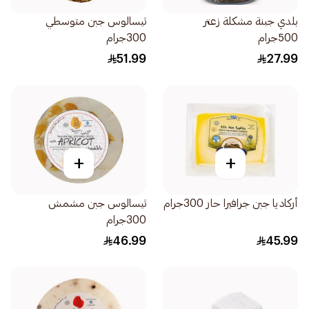
بلدي جبنة مشكلة زعتر
ثيسالوس جبن متوسطي
500جرام
300جرام
51.99
27.99
+
+
أركاديا جبن جرافيرا حار 300جرام
ثيسالوس جبن مشمش
300جرام
46.99
45.99