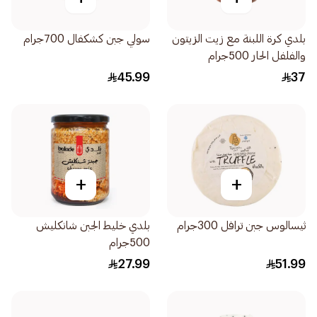
بلدي كرة اللبنة مع زيت الزيتون
سولي جبن كشكفال 700جرام
والفلفل الحار 500جرام
45.99
37
+
+
ثيسالوس جبن ترافل 300جرام
بلدي خليط الجبن شانكليش
500جرام
27.99
51.99