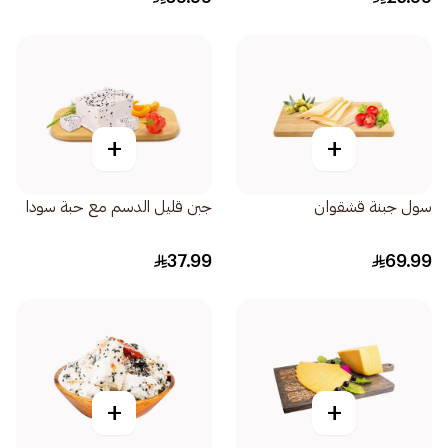
+
+
سول جبنة قشقوان
جبن قليل الدسم مع حبة سودا
37.99
69.99
+
+