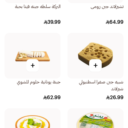
تشيزلاند جبن رومى
البركة سلطه جبنه فيتا بحبة
39.99
64.99
+
+
شبيه جبن صفرا اسطنبولي
جبنة يونانية حلوم للشوي
شيزلاند
62.99
26.99