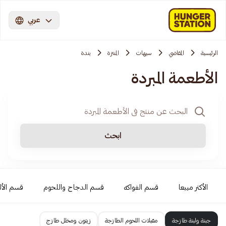
عربي
الرئيسية
المقاضي
سيهات
المنتزة
بندة
الأطعمة المبردة
ابحث
الأكثر مبيعا
قسم الفواكه
قسم الدجاج واللحوم
قسم الأل
جبنة ولبنة طازجة
مقبلات اللحوم الطازجة
زيتون ومخلل طازج