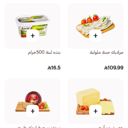
+
+
مرادبك جبنة ملولبة
بنده لبنة 500جرام
16.5
109.99
+
+
جبن شيدر أبيض
بريزدنت جبنة ايدام طبيعي