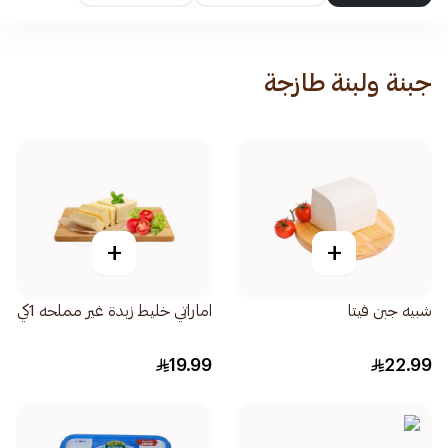
جبنة ولبنة طازجة
+
+
شبيه جبن فيتا
اماراتي خليط زبدة غير مملحه 1كي
19.99
22.99