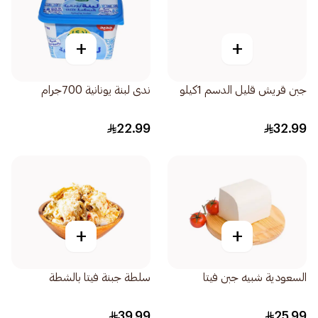
+
+
جبن قريش قليل الدسم 1كيلو
ندى لبنة يونانية 700جرام
22.99
32.99
+
+
السعودية شبيه جبن فيتا
سلطة جبنة فيتا بالشطة
39.99
25.99