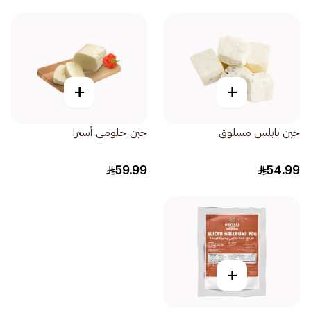
+
+
جبن نابلس مسلوق
جبن حلومي أسترا
59.99
54.99
+