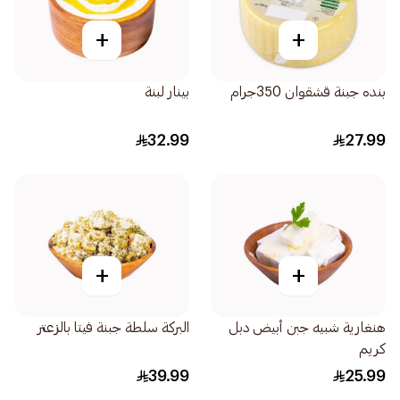
+
+
بنده جبنة قشقوان 350جرام
بينار لبنة
32.99
27.99
+
+
هنغارية شبيه جبن أبيض دبل
البركة سلطة جبنة فيتا بالزعتر
كريم
39.99
25.99