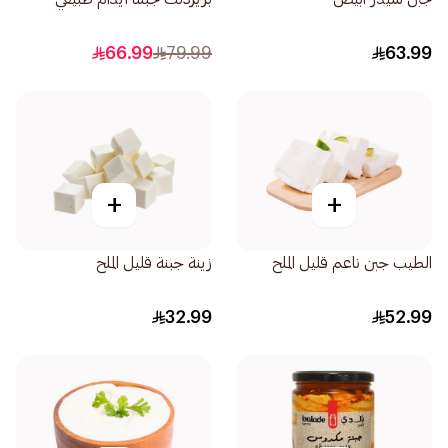
66.99
79.99
63.99
+
+
الطيب جبن ناعم قليل الملح
زينة جبنة قليل الملح
32.99
52.99