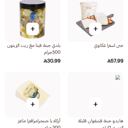
+
+
جبن استرا عكاوي
بلدي جبنة فيتا مع زيت الزيتون
500جرام
30.99
57.99
+
+
هايدو جبنة قشقوان قليلة
أركاديا جبنجرامرافيرا ماعز
الدسم 1كيلو
300جرام