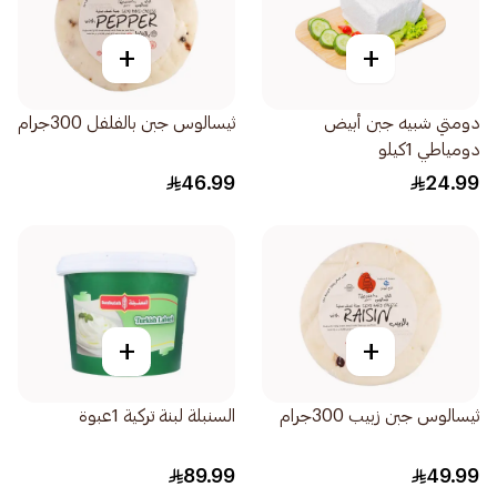
+
+
دومتي شبيه جبن أبيض
ثيسالوس جبن بالفلفل 300جرام
دومياطي 1كيلو
46.99
24.99
+
+
ثيسالوس جبن زبيب 300جرام
السنبلة لبنة تركية 1عبوة
89.99
49.99