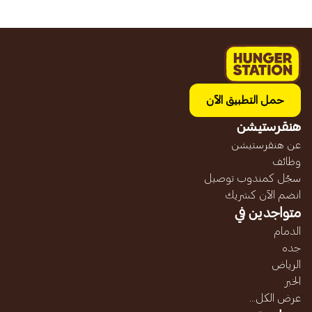
حمل التطبيق الآن
هنقرستيشن
عن هنقرستيشن
وظائف
سجّل كمندوب توصيل
انضم الآن كشريك
متواجدين في
الدمام
جده
الرياض
الخبر
عرض الكل...