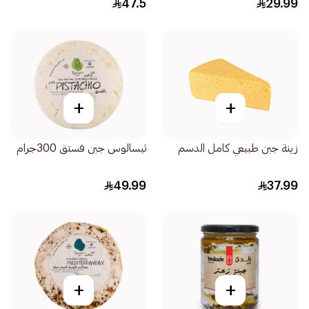
47.5
29.99
+
+
زينة جبن طبيعي كامل الدسم
ثيسالوس جبن فستق 300جرام
49.99
37.99
+
+