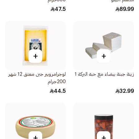
47.5
89.99
+
+
زينة جبنة بيضاء مع حبه البركة 1
لوجرامرويير جبن معتق 12 شهر
200جرام
44.5
32.99
+
+