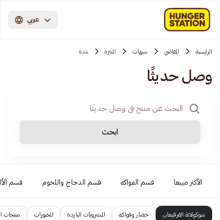
عربي
الرئيسية
المقاضي
سيهات
المنتزة
بندة
وصل حديثًا
ابحث
الأكثر مبيعا
قسم الفواكه
قسم الدجاج واللحوم
قسم الأل
شوكولاتة القرقيعان
خضار وفواكه
المشروبات الباردة
المخبوزات
منتجات ال