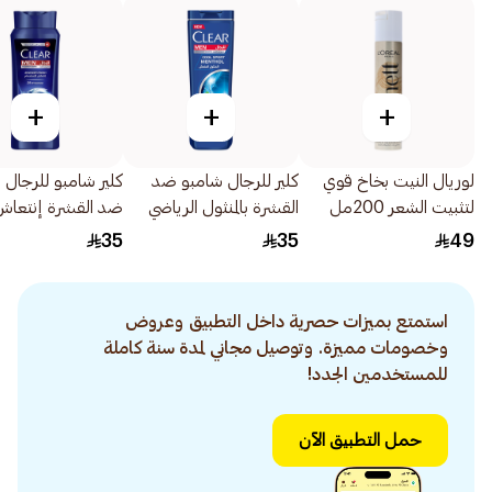
+
+
+
لوريال النيت بخاخ قوي
كلير للرجال شامبو ضد
كلير شامبو للرجال 
لتثبيت الشعر 200مل
القشرة بالمنثول الرياضي
ضد القشرة إنتعاش
البارد 600مل
الاستحمام
35
35
49
الإنتعاش 600مل
استمتع بميزات حصرية داخل التطبيق وعروض
وخصومات مميزة. وتوصيل مجاني لمدة سنة كاملة
للمستخدمين الجدد!
حمل التطبيق الآن