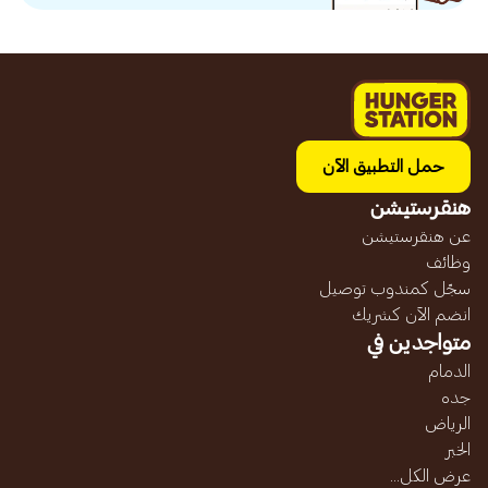
حمل التطبيق الآن
هنقرستيشن
عن هنقرستيشن
وظائف
سجّل كمندوب توصيل
انضم الآن كشريك
متواجدين في
الدمام
جده
الرياض
الخبر
عرض الكل...