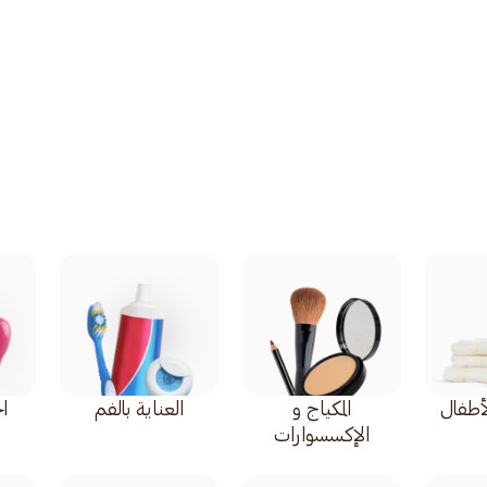
أطفال
المكياج و
العناية بالفم
اح
الإكسسوارات