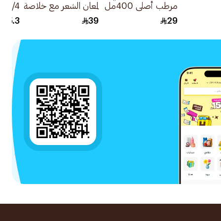
مرطب أصلي 400مل
لمعان الشعر مع خلاصة
زيت الأرجان المغربي
60مل
25.3
39
29
700مل