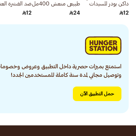
داكن بودر للسيدات
طبيعي منعش 400مل
ضد القشرة العنا
شبه دائم 6جرام
الكاملة 200مل
12
24
12
استمتع بميزات حصرية داخل التطبيق وعروض وخصومات
وتوصيل مجاني لمدة سنة كاملة للمستخدمين الجدد!
حمل التطبيق الآن