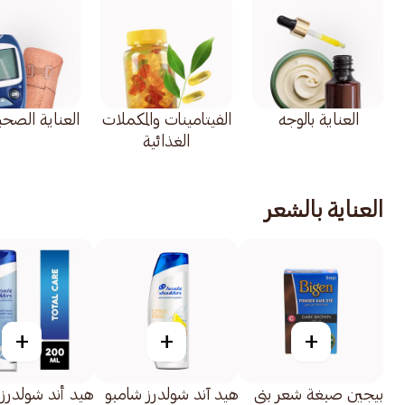
العناية بالوجه
الفيتامينات والمكملات
العناية الصحية 
الغذائية
العناية بالشعر
+
+
+
بيجين صبغة شعر بني
هيد آند شولدرز شامبو
هيد أند شولدرز