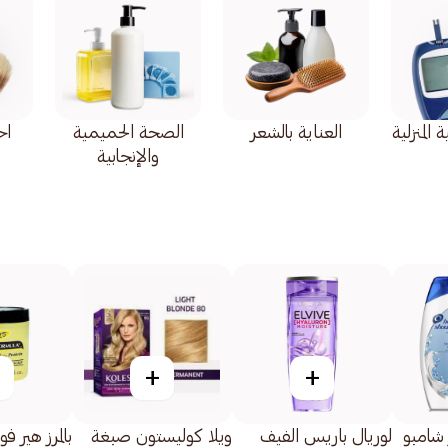
المنزلية
العناية بالشعر
الصحة الحميمية
اح
والإنجابية
+
+
 شامبو
لوريال باريس الفيف
ويلا كوليستون صبغة
بالمرز هير فود 250ج