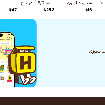
ية
شامبو هيالورون
الشعر 8/0 أشقر فاتح
مويستشر لترطيب
1قطعة
47
25.3
16
وتغذية الشعر 200مل
 مميزة.