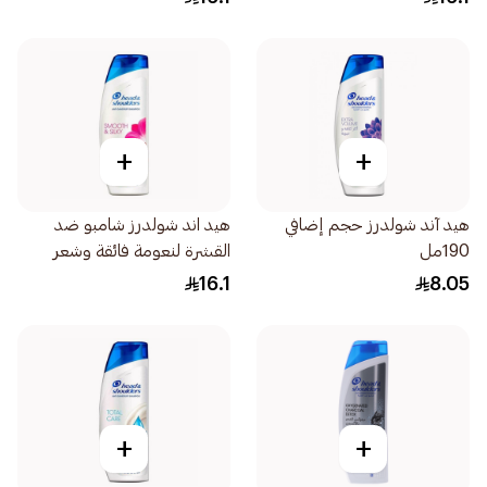
+
+
هيد آند شولدرز حجم إضافي
هيد اند شولدرز شامبو ضد
190مل
القشرة لنعومة فائقة وشعر
حريري 400مل
16.1
8.05
+
+