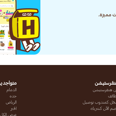
 مميزة.
نقرستيشن
متواجدين
 هنقرستيشن
الدمام
ائف
جده
ّل كمندوب توصيل
الرياض
ضم الآن كشريك
الخبر
عرض الكل..