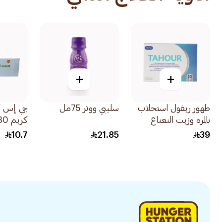
+
+
طهور ريفول استحلاب
سليبي ووتر 75مل
جي إس كي
بالمرة وزيت النعناع
كريم 30جرام
30قطعة
10.7
21.85
39