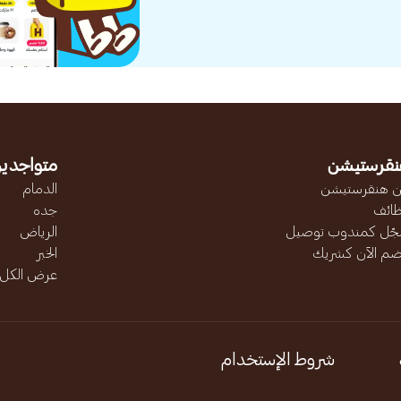
نقرستيشن
متواجدين
 هنقرستيشن
الدمام
ائف
جده
ّل كمندوب توصيل
الرياض
ضم الآن كشريك
الخبر
عرض الكل..
شروط الإستخدام