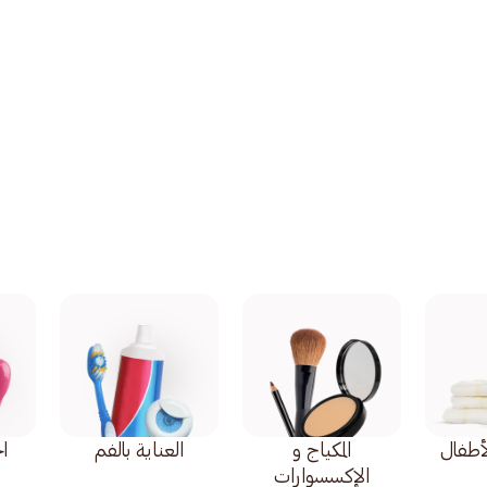
أطفال
المكياج و
العناية بالفم
اح
الإكسسوارات