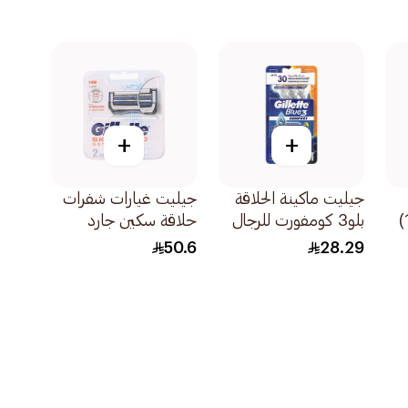
+
+
جيليت ماكينة الحلاقة
جيليت غيارات شفرات
رجالي 6 شفرات (3+1)
بلو3 كومفورت للرجال
حلاقة سكين جارد
3قطعة
للبشرة الحساسة
50.6
28.29
2قطعة