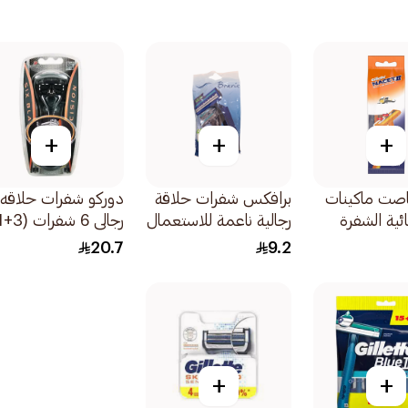
+
+
+
اصت ماكينات
برافكس شفرات حلاقة
دوركو شفرات حلاقه
ئية الشفرة
رجالية ناعمة للاستعمال
مرة واحدة 2 شفرة
10036 1قطعة
20.7
9.2
5قطعة
+
+