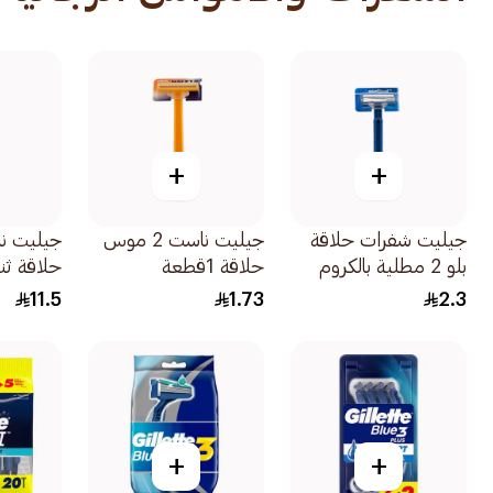
+
+
جيليت شفرات حلاقة
جيليت ناست 2 موس
جيليت ن
بلو 2 مطلية بالكروم
حلاقة 1قطعة
حلاقة ثنا
96قطعة
5قطع
11.5
1.73
2.3
+
+