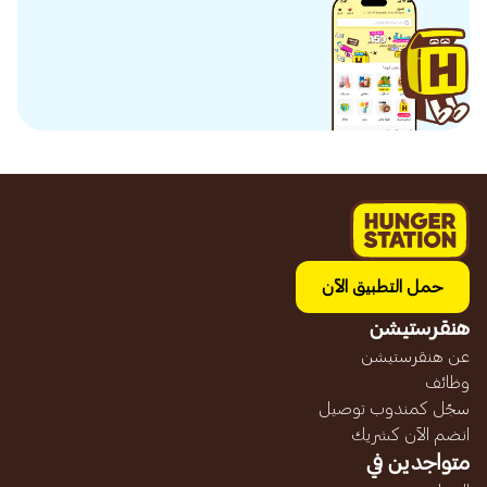
حمل التطبيق الآن
هنقرستيشن
عن هنقرستيشن
وظائف
سجّل كمندوب توصيل
انضم الآن كشريك
متواجدين في