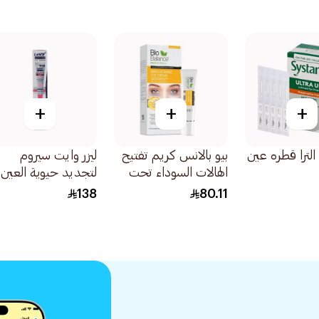
+
+
+
لترا قطره عين
بيو بالانس كريم تفتيح
ليزر وايت سيروم
الهالات السوداء تحت
لتجديد حيوية العين
العين 15 مل
30جرام
138
80.11