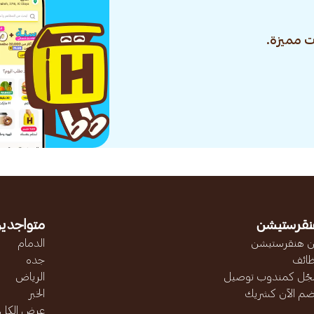
 مميزة.
نقرستيشن
متواجدين
 هنقرستيشن
الدمام
ائف
جده
ّل كمندوب توصيل
الرياض
ضم الآن كشريك
الخبر
عرض الكل..