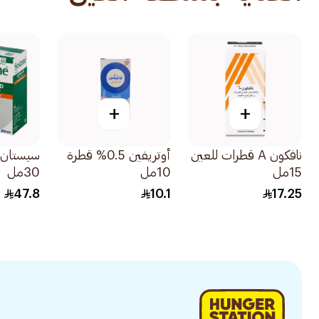
+
+
نافكون A قطرات للعين
أوتريفين 0.5% قطرة
سيستان ا
15مل
10مل
30مل
47.8
10.1
17.25