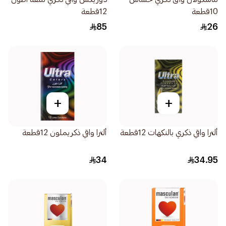
10قطعة
12قطعة
85
26
+
+
ألترا واقي ذكري بالنكهات 12قطعة
ألترا واقي ذكريملون 12قطعة
34
34.95