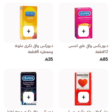
+
+
ديوريكس واقي طبي انتنس
ديوركس واقى ذكرى ملونة
12قطعة
ومعطرة 6قطعة
35
85
+
+
ماسكولان واق ذكري حساس
دوريكس واقي ذكري متعة اطول