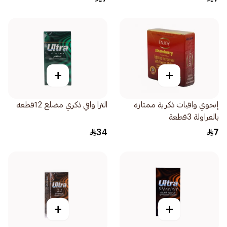
+
+
إنجوي واقيات ذكرية ممتازة
الترا واقي ذكري مضلع 12قطعة
بالفراولة 3قطعة
34
7
+
+