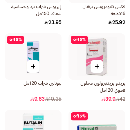
فكس فابودروبس برتقال
إيريوس شراب برد وحساسية
16قطعة
شفاف 150مل
23.95
25.92
off
5
%
off
5
%
+
+
بريدو بريدنيزولون محلول
بيوتالين شراب 120مل
فموي 120مل
9.83
10.35
39.9
42
off
5
%