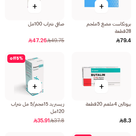
+
+
برونكاست مضغ 5ملجم
صافي شراب 100مل
28قطعة
47.26
49.75
79.4
off
5
%
+
+
بيوتالين 4ملغم 20قطعة
ريسبريد 15مجم/5 مل شراب
120مل
35.91
37.8
8.3