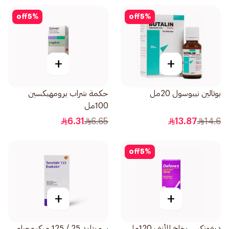
off
5
%
off
5
%
+
+
بوتالين نيبوسول 20مل
حكمة شراب برومهيكسين
100مل
6.31
6.65
13.87
14.6
off
5
%
+
+
ديفونكس بخاخ للأنف 120مل
سيريتايد 25 / 125 ميكروجرام