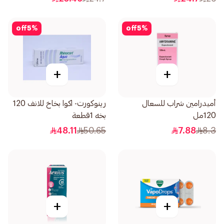
off
5
%
off
5
%
+
+
أميدرامين شراب للسعال
رينوكورت- اكوا بخاخ للانف 120
120مل
بخه 1قطعة
48.11
50.65
7.88
8.3
+
+