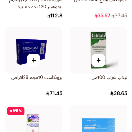
ايفوهيلر 120 بخة معايرة
1قطعة
112.8
35.57
37.45
+
+
لبلاب شراب 100مل
برونكاست 10مجم 28اقراص
71.45
38.65
off
5
%