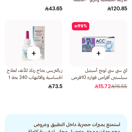
43.65
120.85
off
5
%
+
+
اي سي سي لونج أسيتيل
ريالتريس بخاخ رذاذ للأنف لعلاج
سيلستين أقراص فوارة 10قرص
الحساسية والالتهاب 240 بخة 1
قطعة
73.5
15.72
16.55
استمتع بميزات حصرية داخل التطبيق وعروض
وخصومات مميزة. وتوصيل مجاني لمدة سنة كاملة