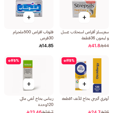
+
+
ستربسلز أقراص استحلاب عسل
فلوتاب اقراص 500ملجرام
و ليمون 36قطعة
30قرص
14.85
41.8
44
off
5
%
off
5
%
+
+
أوتري أليرجي بخاخ للأنف 1قطعه
ريناس بخاخ أنفي مائي
120وحدة
23.46
24.7
24.7
26