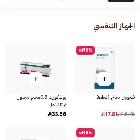
الجهاز التنفسي
off
5
%
+
+
فنتولين بخاخ 1قطعة
بولميكورت 0.5مجم محلول
2×20مل
33.56
17.81
18.75
off
5
%