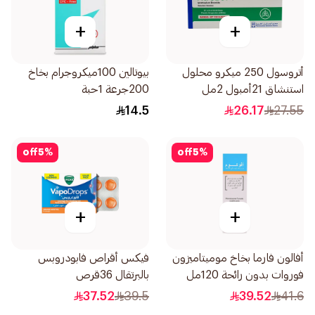
+
+
أتروسول 250 ميكرو محلول
بيوتالين 100ميكروجرام بخاخ
استنشاق 21أمبول 2مل
200جرعة 1حبة
14.5
26.17
27.55
off
5
%
off
5
%
+
+
أفالون فارما بخاخ موميتاميزون
فيكس أقراص فابودروبس
فوروات بدون رائحة 120مل
بالبرتقال 36قرص
37.52
39.5
39.52
41.6