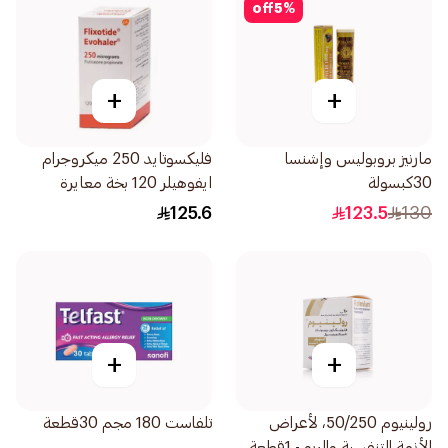
off
5
%
+
+
مارنيز بروبوليس وإشنسا
فليكسوتايد 250 ميكروجرام
30كبسولة
ايفوهيلر 120 بخة معايرة
125.6
123.5
130
+
+
رولينيوم 50/250، لأعراض
تلفاست 180 مجم 30قطعة
الأزمة التنفسية والربو - 1قطعة