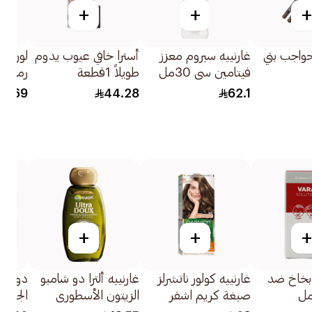
+
+
+
حواجب بني
غارنييه سيروم معزز
أسترا خافي عيوب يدوم
لوريال
فيتامين سي 30مل
طويلاً 1قطعة
للسيدات 1
69
44.28
62.1
+
+
+
 بخاخ ضد
غارنييه كولور ناتشرلز
غارنييه ألترا دو شامبو
دوف ص
صبغة كريم اشقر
الزيتون الأسطوري
الجمال أص