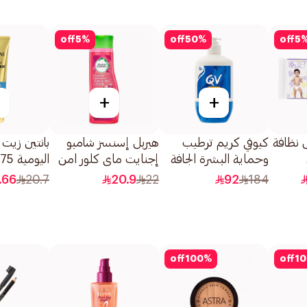
off
5
%
off
50
%
off
5
+
+
 نظافة
كيوفي كريم ترطيب
هيربل إسنسز شامبو
بانتين زيت 
وحماية البشرة الجافة
إجنايت ماي كلور امن
اليومية 275مل
من العوامل الخارجية
للشعر المصبوغ 400مل
.66
20.7
20.9
22
92
184
500جرام
off
100
%
off
10