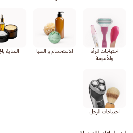
احتياجات المرأة
الاستحمام و السبا
العناية با
والأمومة
احتياجات الرجل