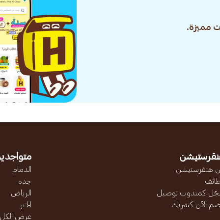
 مميزة.
نقرستيشن
متواجدين
 هنقرستيشن
الدمام
ائف
جده
ّل كمندوب توصيل
الرياض
ضم الآن كشريك
الخبر
عرض الكل..