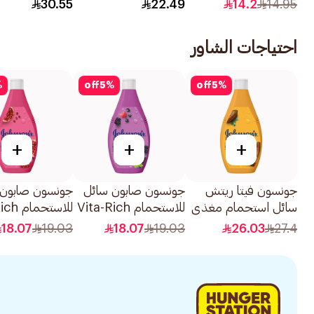
الشيا200مل
100مل
30.55
22.49
14.2
14.95
احتياجات الشاور
%
off
5
%
off
5
%
+
+
+
جونسون فيتا ريتش
جونسون صابون سائل
جونسون صابون 
سائل استحمام مغذي
للاستحمام Vita-Rich
للاستحم
بعمق بزبدة الكاكاو غني
نضارة 250مل
إشراقة 250مل
18.07
19.03
18.07
19.03
26.03
27.4
400مل