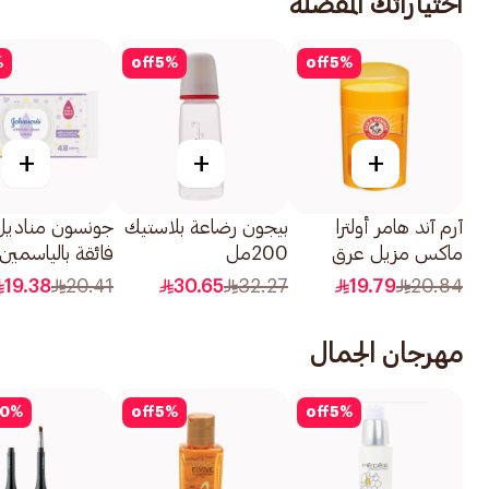
اختياراتك المفضلة
%
off
5
%
off
5
%
+
+
+
آرم آند هامر أولترا
بيجون رضاعة بلاستيك
جونسون مناديل
ماكس مزيل عرق
200مل
فائقة بالياسمين
بالبرتقال 28جرام
48قطعة
19.38
20.41
30.65
32.27
19.79
20.84
مهرجان الجمال
0
%
off
5
%
off
5
%