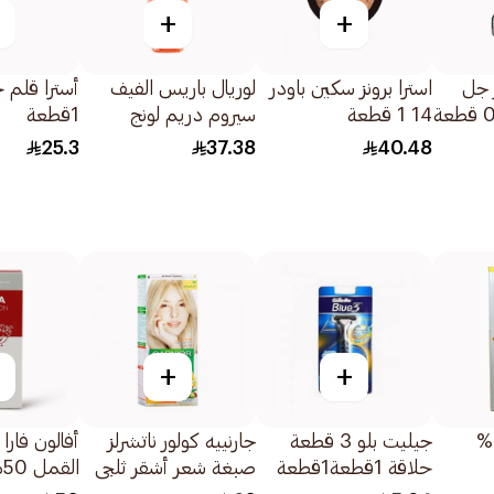
+
+
ز جل
استرا برونز سكين باودر
لوريال باريس الفيف
أسترا قلم 
كريمي براون 02 قطعة
14 1 قطعة
سيروم دريم لونج
1قطعة
المقاوم لتجاعيد وهيشان
25.3
37.38
40.48
الشعر 100مل
+
+
نيزورال شامبو 2%
جيليت بلو 3 قطعة
جارنييه كولور ناتشرلز
أفالون فارا
حلاقة 1قطعة1قطعة
صبغة شعر أشقر ثلجي
القمل 50مل