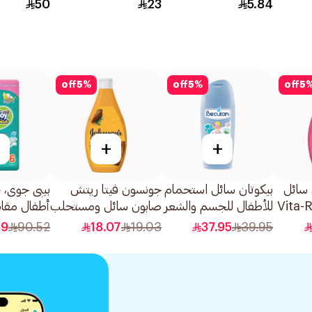
فاتح رقم 10 1قطعة
50
23
5.84
off
5
%
off
5
%
off
5
+
+
سائل
بيكوتان سائل استحمام
جونسون فيتا ريتش
بيبى جوى،
ام Vita-Rich
للأطفال للجسم والشعر
صابون سائل ومستحلب
2في1 بالصبار 200مل
للاستحمام بزبدة الكاكاو
ضخمة 46 قطعة
89
90.52
18.07
19.03
37.95
39.95
250مل