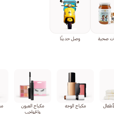
ت صحية
وصل حديثًا
أطفال
مكياج الوجه
مكياج العيون
من
والحواجب