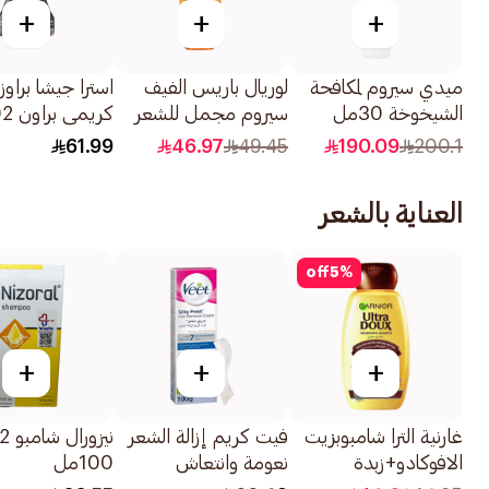
+
+
+
ميدي سيروم لمكافحة
لوريال باريس الفيف
استرا جيشا براو
الشيخوخة 30مل
سيروم مجمل للشعر
وعلاج الجفاف الشديد
واحدة
61.99
46.97
49.45
190.09
200.1
50مل
العناية بالشعر
off
5
%
+
+
+
غارنية الترا شامبوبزيت
فيت كريم إزالة الشعر
الافوكادو+زبدة
نعومة وانتعاش
100مل