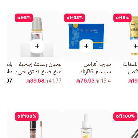
off
5
%
off
33
%
off
5
%
+
+
+
للعناية
بيورجا أقراص
بيجون رضاعة زجاجية
بامبي 
سيستينB6زنك
عنق ضيق تدفق بطيء
120قرص
120مل
جداً 18+كيلو 1قطعة
13.97
39.68
41.77
76.93
115.4
19
off
100
%
off
100
%