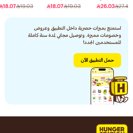
بزبدة الكاكاو غني 400مل
نضارة 250مل
إشراقة 250مل
18.07
19.03
18.07
19.03
26.03
27.4
استمتع بميزات حصرية داخل التطبيق وعروض
وخصومات مميزة. وتوصيل مجاني لمدة سنة كاملة
للمستخدمين الجدد!
حمل التطبيق الآن