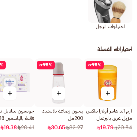
احتياجات الرجل
اختياراتك المفضلة
%
off
5
%
off
5
%
+
+
+
آرم آند هامر أولترا ماكس
بيجون رضاعة بلاستيك
جونسون مناديل نظ
مزيل عرق بالبرتقال
200مل
فائقة بالياسمين 48قطعة
28جرام
19.38
20.41
30.65
32.27
19.79
20.84