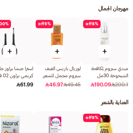
مهرجان الجمال
00
%
off
5
%
off
5
%
+
+
+
ميدي سيروم لمكافحة
لوريال باريس الفيف
استرا جيشا براوز ج
الشيخوخة 30مل
سيروم مجمل للشعر
كريمي
وعلاج الجفاف الشديد
واحدة
61.99
46.97
49.45
190.09
200.1
50مل
العناية بالشعر
off
5
%