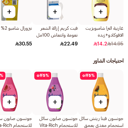
+
+
+
غارنية الترا شامبوبزيت
فيت كريم إزالة الشعر
نيزورال شامبو 2% 100مل
الافوكادو+زبدة
نعومة وانتعاش 100مل
الشيا200مل
30.55
22.49
14.2
14.95
احتياجات الشاور
%
off
5
%
off
5
%
+
+
+
جونسون فيتا ريتش سائل
جونسون صابون سائل
جونسون صابون سا
استحمام مغذي بعمق
للاستحمام Vita-Rich
للاستحمام ich