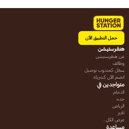
حمل التطبيق الآن
هنقرستيشن
عن هنقرستيشن
وظائف
سجّل كمندوب توصيل
انضم الآن كشريك
متواجدين في
الدمام
جده
الرياض
الخبر
عرض الكل...
مساعدة