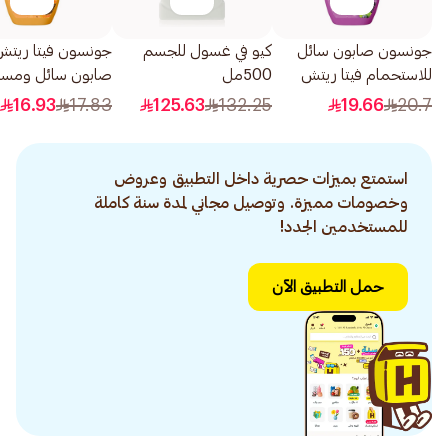
جونسون صابون سائل
كيو في غسول للجسم
جونسون فيتا ريتش
للاستحمام فيتا ريتش
500مل
صابون سائل ومس
بنكهة التوت 400مل
للاستحمام بخلاصة ال
16.93
17.83
125.63
132.25
19.66
20.7
250مل
استمتع بميزات حصرية داخل التطبيق وعروض
وخصومات مميزة. وتوصيل مجاني لمدة سنة كاملة
للمستخدمين الجدد!
حمل التطبيق الآن