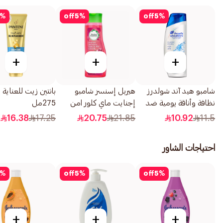
%
off
5
%
off
5
%
+
+
+
شامبو هيد آند شولدرز
هيربل إسنسز شامبو
بانتين زيت للعناية ا
نظافة وأناقة يومية ضد
إجنايت ماي كلور امن
275مل
القشرة 190مل
للشعر المصبوغ 400مل
16.38
17.25
20.75
21.85
10.92
11.5
احتياجات الشاور
%
off
5
%
off
5
%
+
+
+