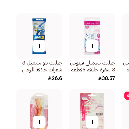
+
+
وس
جيليت سيمبلي فينوس
جيليت بلو سيمبل 3
ة
3 شفرة حلاقة 5قطعة
شفرات حلاقة للرجال
للاستخدام الواحد
26.6
38.57
4قطعة
o
+
+