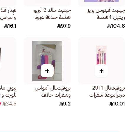
جيليت فينوس بريز
جيليت ماك 3 تيربو
فيذر فلا
ريفيل 4قطعة
قطعة حلاقة عبوة
وأمواس 
4قطعة
والجسم الرق
16.1
97.9
104.8
+
+
بروفيشنال 2911
بروفيشنال أمواس
بيوتي م
مجراموعة شفرات
وشفرات حلاقة
للوجه والج
حلاقة نسائية 3قطع
نسائيةملونة ومتنوعة
7
34.5
9.2
10.01
3قطعة