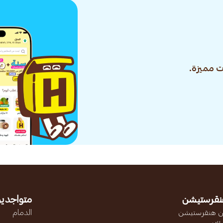
 مميزة.
نقرستيشن
متواجدين
 هنقرستيشن
الدمام