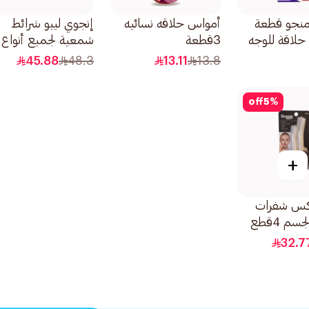
منجو قطعة
أمواس حلاقه نسائيه
إنجوي ليبو شرائط
حلاقة للوجه
3قطعة
شمعية لجميع أنواع
يقة 1قطعة
البشرة 41قطعة
45.88
48.3
13.11
13.8
off
5
%
+
اكس شفرات
سم 4قطع
32.7