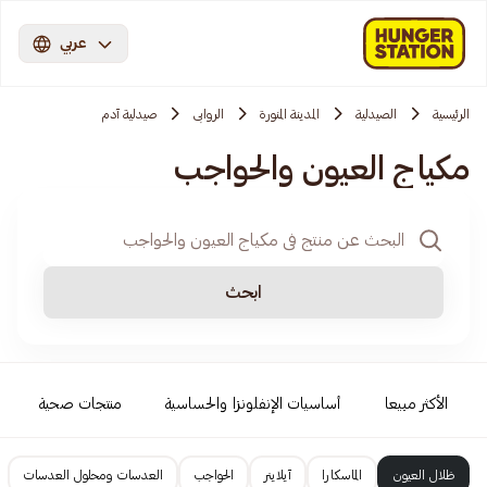
عربي
الرئيسية
الصيدلية
المدينة المنورة
الروابی
صيدلية آدم
مكياج العيون والحواجب
ابحث
الأكثر مبيعا
أساسيات الإنفلونزا والحساسية
منتجات صحية
ظلال العيون
الماسكارا
آيلاينر
الحواجب
العدسات ومحلول العدسات