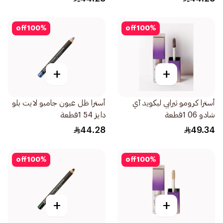
off
100
%
off
100
%
+
+
أسترا كرومو ثيرابي ليكويد آي
أسترا ظل عيون جامبو لايت بلو
شادو 06 1قطعة
دايز 54 1قطعة
44.28
49.34
off
100
%
off
100
%
+
+