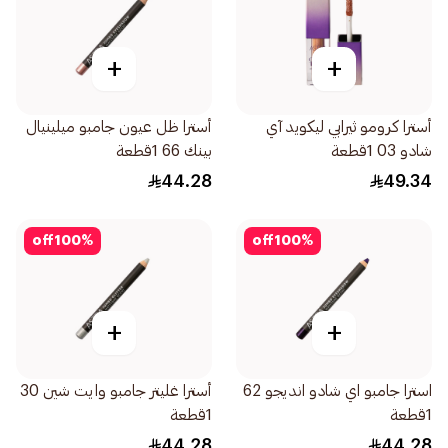
+
+
أسترا كرومو ثيرابي ليكويد آي
أسترا ظل عيون جامبو ميلينيال
شادو 03 1قطعة
بينك 66 1قطعة
44.28
49.34
off
100
%
off
100
%
+
+
استرا جامبو اي شادو انديجو 62
أسترا غليتر جامبو وايت شين 30
1قطعة
1قطعة
44.28
44.28