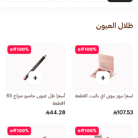
ظلال العيون
off
100
%
off
100
%
+
+
استرا بيور بيوتي اي باليت 1قطعة
أسترا ظل عيون جامبو ميراج 65
1قطعة
44.28
107.53
off
100
%
off
100
%