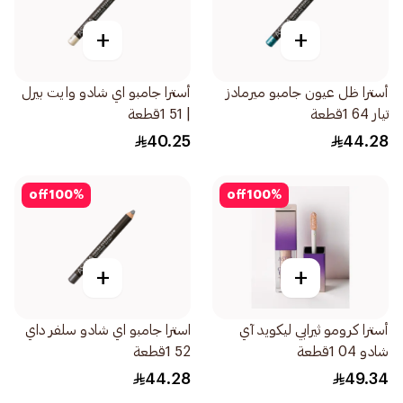
+
+
أسترا ظل عيون جامبو ميرمادز
أسترا جامبو اي شادو وايت بيرل
تيار 64 1قطعة
| 51 1قطعة
40.25
44.28
off
100
%
off
100
%
+
+
أسترا كرومو ثيرابي ليكويد آي
استرا جامبو اي شادو سلفر داي
شادو 04 1قطعة
52 1قطعة
44.28
49.34