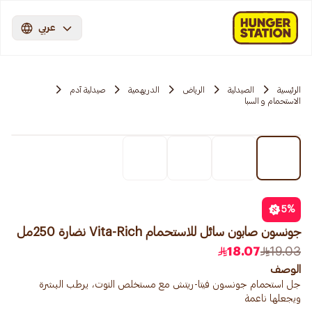
عربي
الرئيسية
الصيدلية
الرياض
الدريهمية
صيدلية آدم
الاستحمام و السبا
5
%
جونسون صابون سائل للاستحمام Vita-Rich نضارة 250مل
18.07
19.03
الوصف
جل استحمام جونسون فيتا-ريتش مع مستخلص التوت، يرطب البشرة
ويجعلها ناعمة