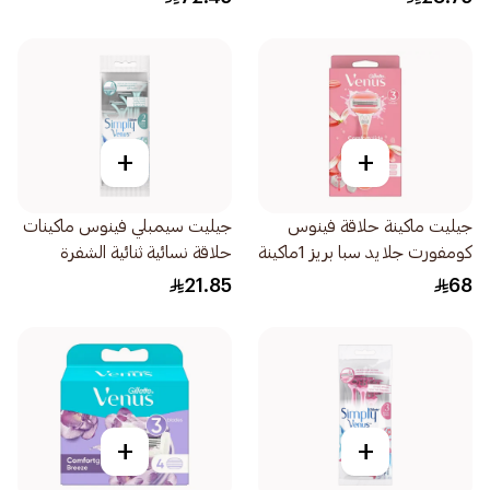
+
+
جيليت ماكينة حلاقة فينوس
جيليت سيمبلي فينوس ماكينات
كومفورت جلايد سبا بريز 1ماكينة
حلاقة نسائية ثنائية الشفرة
شفرتين 1قطعة
4قطع
21.85
68
+
+