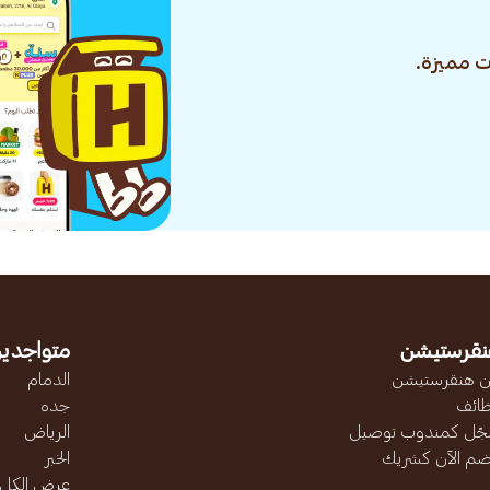
 مميزة.
نقرستيشن
متواجدين
 هنقرستيشن
الدمام
ائف
جده
ّل كمندوب توصيل
الرياض
ضم الآن كشريك
الخبر
عرض الكل..