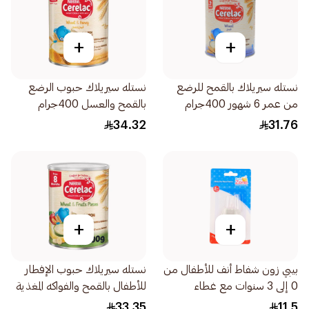
+
+
نستله سيريلاك بالقمح للرضع
نستله سيريلاك حبوب الرضع
من عمر 6 شهور 400جرام
بالقمح والعسل 400جرام
34.32
31.76
+
+
بيبي زون شفاط أنف للأطفال من
نستله سيريلاك حبوب الإفطار
0 إلى 3 سنوات مع غطاء
للأطفال بالقمح والفواكه المغذية
1قطعة
400جرام
33.35
11.5