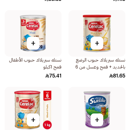
+
+
نستله سيريلاك حبوب الرضع
نستله سيريلاك حبوب الأطفال
بالحديد + قمح وعسل من 6
قمح 1كيلو
شهور 1كيلو
75.41
81.65
+
+