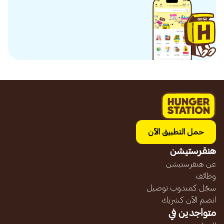
حمل التطبيق الآن
هنقرستيشن
عن هنقرستيشن
وظائف
سجّل كمندوب توصيل
انضم الآن كشريك
متواجدين في