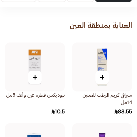
العناية بمنطقة العين
+
+
سيرافي كريم المرطب للعينين
نيوديكس قطره عين وأنف 5مل
14مل
10.5
88.55