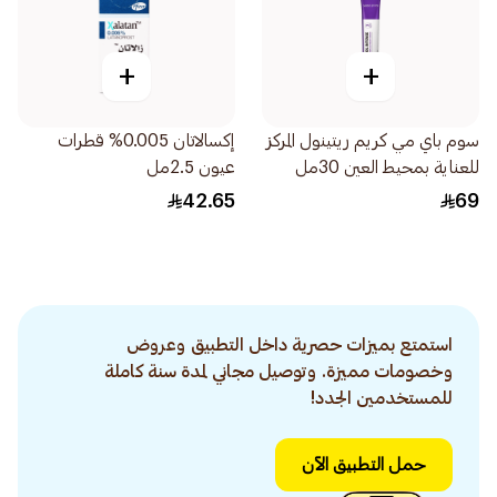
+
+
سوم باي مي كريم ريتينول المركز
إكسالاتان 0.005% قطرات
للعناية بمحيط العين 30مل
عيون 2.5مل
42.65
69
استمتع بميزات حصرية داخل التطبيق وعروض
وخصومات مميزة. وتوصيل مجاني لمدة سنة كاملة
للمستخدمين الجدد!
حمل التطبيق الآن