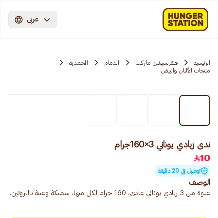
عربي
الرئيسية
هنقرستيشن ماركت
الدمام
المحمدية
منتجات الألبان والبيض
ندى زبادي يوناني 3×160جرام
10
توصيل في 20 دقيقة
الوصف
عبوة من 3 زبادي يوناني عادي، 160 جرام لكل منها، سميكة وغنية بالبروتين.