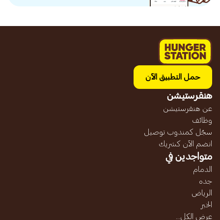
حمل التطبيق الآن
هنقرستيشن
عن هنقرستيشن
وظائف
سجّل كمندوب توصيل
انضم الآن كشريك
متواجدين في
الدمام
جده
الرياض
الخبر
عرض الكل...