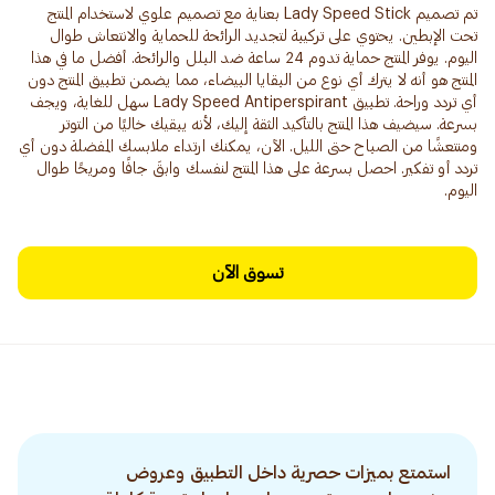
تم تصميم Lady Speed ​​Stick بعناية مع تصميم علوي لاستخدام المنتج
تحت الإبطين. يحتوي على تركيبة لتجديد الرائحة للحماية والانتعاش طوال
اليوم. يوفر المنتج حماية تدوم 24 ساعة ضد البلل والرائحة. أفضل ما في هذا
المنتج هو أنه لا يترك أي نوع من البقايا البيضاء، مما يضمن تطبيق المنتج دون
أي تردد وراحة. تطبيق Lady Speed ​​Antiperspirant سهل للغاية، ويجف
بسرعة. سيضيف هذا المنتج بالتأكيد الثقة إليك، لأنه يبقيك خاليًا من التوتر
ومنتعشًا من الصباح حتى الليل. الآن، يمكنك ارتداء ملابسك المفضلة دون أي
تردد أو تفكير. احصل بسرعة على هذا المنتج لنفسك وابقَ جافًا ومريحًا طوال
اليوم.
تسوق الآن
استمتع بميزات حصرية داخل التطبيق وعروض