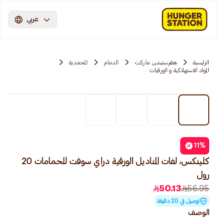
عربي
الرئيسية
هنقرستيشن ماركت
الدمام
المحمدية
المواد الاستهلاكية و الورقيات
11
%
كلينكس، لفات المناديل الورقية دراي سوفت للحمامات 20
رول
50.13
56.95
توصيل في 20 دقيقة
الوصف