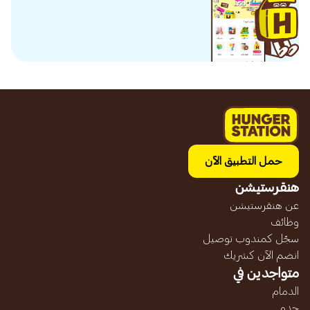
حمل التطبيق الآن
هنقرستيشن
عن هنقرستيشن
وظائف
سجّل كمندوب توصيل
انضم الآن كشريك
متواجدين في
الدمام
جده