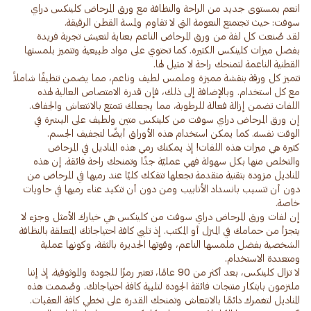
انعم بمستوى جديد من الراحة والنظافة مع ورق المرحاض كلينكس دراي
لقد صُنعت كل لفة من ورق المرحاض الناعم بعناية لتعيش تجربة فريدة
بفضل ميزات كلينكس الكثيرة. كما تحتوي على مواد طبيعية وتتميز بلمستها
تتميز كل ورقة بنقشة مميزة وملمس لطيف وناعم، مما يضمن تنظيفًا شاملاً
مع كل استخدام. وبالإضافة إلى ذلك، فإن قدرة الامتصاص العالية لهذه
إن ورق المرحاض دراي سوفت من كلينكس متين ولطيف على البشرة في
كثيرة هي ميزات هذه اللفات! إذ يمكنك رمي هذه المناديل في المرحاض
والتخلص منها بكل سهولة فهي عمليّة جدًا وتمنحك راحة فائقة. إن هذه
المناديل مزودة بتقنية متقدمة تجعلها تتفكك كليًا عند رميها في المرحاض من
دون أن تتسبب بانسداد الأنابيب ومن دون أن تتكبد عناء رميها في حاويات
إن لفات ورق المرحاض دراي سوفت من كلينكس هي خيارك الأمثل وجزء لا
يتجزأ من حمامك في المنزل أو المكتب. إذ تلبي كافة احتياجاتك المتعلقة بالنظافة
الشخصية بفضل ملمسها الناعم، وقوتها الجديرة بالثقة، وكونها عملية
لا تزال كلينكس، بعد أكثر من 90 عامًا، تعتبر رمزًا للجودة والموثوقية. إذ إننا
ملتزمون بابتكار منتجات فائقة الجودة لتلبية كافة احتياجاتك. وصُممت هذه
المناديل لتغمرك دائمًا بالانتعاش وتمنحك القدرة على تخطي كافة العقبات.