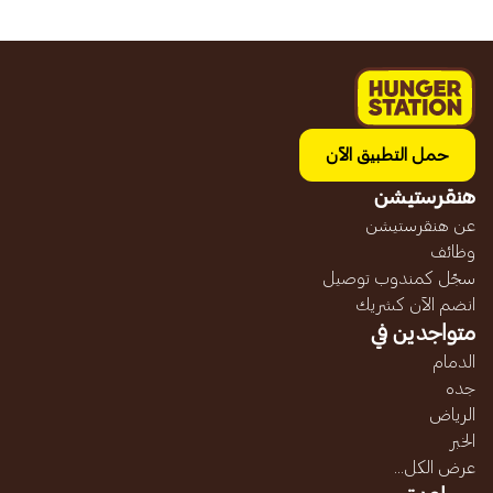
حمل التطبيق الآن
هنقرستيشن
عن هنقرستيشن
وظائف
سجّل كمندوب توصيل
انضم الآن كشريك
متواجدين في
الدمام
جده
الرياض
الخبر
عرض الكل...