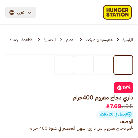
عربي
الرئيسية
هنقرستيشن ماركت
الدمام
المحمدية
الأطعمة المجمدة
19
%
داري دجاج مفروم 400جرام
7.69
9.5
توصيل في 20 دقيقة
الوصف
لحم دجاج مفروم من دارى، سهل التحضير في عبوة 400 جرام.