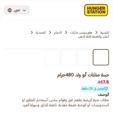
عربي
الرئيسية
هنقرستيشن ماركت
الدمام
المحمدية
أجبان وأطعمة قابلة للدهن
جبنة مثلثات أبو ولد 480جرام
17.5
توصيل في 20 دقيقة
الوصف
مثلثات جبنة كريمية بطعم غني وقوام سلس. تُستخدم للفطور أو
السندويشات أو كوجبة خفيفة مغذية. ناعمة المذاق وسهلة الفرد.